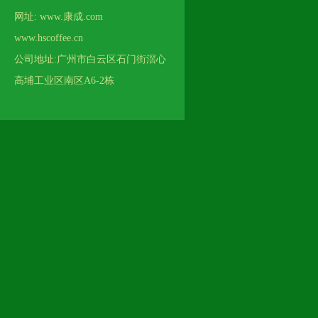
网址: www.康成.com
www.hscoffee.cn
公司地址:广州市白云区石门街滘心
高埔工业区南区A6-2栋