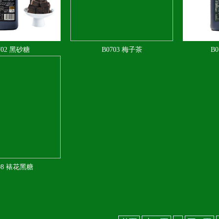
702 黑砂糖
B0703 梅子茶
B
08 裱花黑糖