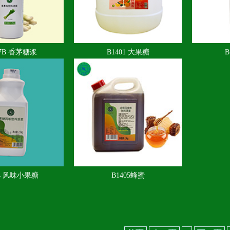
07B 香茅糖浆
B1401 大果糖
B
04 风味小果糖
B1405蜂蜜