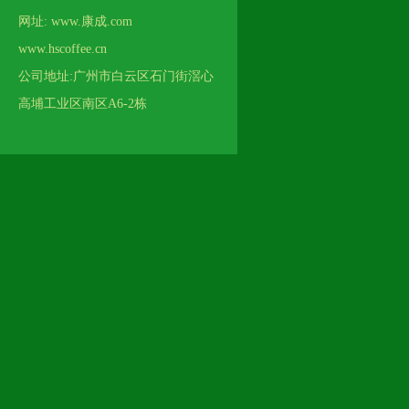
网址: www.康成.com
www.hscoffee.cn
公司地址:广州市白云区石门街滘心
高埔工业区南区A6-2栋