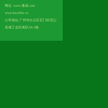
网址: www.康成.com
www.hscoffee.cn
公司地址:广州市白云区石门街滘心
高埔工业区南区A6-2栋